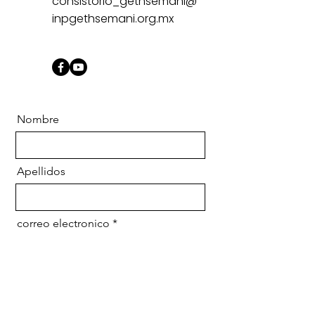
consistorio_gethsemani@
inpgethsemani.org.mx
Nombre
Apellidos
correo electronico
Mensaje